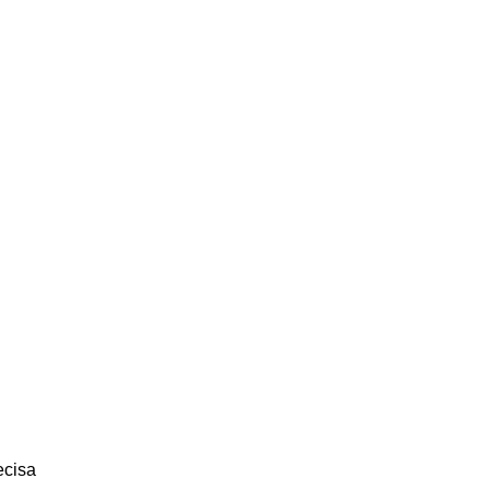
: entenda o que
cisa
ecisa