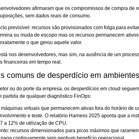
senvolvedores afirmaram que os compromissos de compra de r
suposições, sem dados reais de consumo.
clo previsível: recursos são provisionados com folga para evit
termina ou muda de escopo mas os recursos permanecem ativos, 
xatamente o que gerou aquele valor.
stá nos desenvolvedores, mas sim, na ausência de um proces
s financeiras em tempo real.
s comuns de desperdício em ambientes
tor ou do porte da empresa, os desperdícios em cloud seguem
de partida de qualquer diagnóstico FinOps:
: máquinas virtuais que permanecem ativas fora do horário de 
volvimento e teste. O relatório Harness 2025 aponta que a in
7 a 12% de utilização de CPU.
nto: recursos dimensionados para picos máximos que raramen
 paga continuamente sem nenhum benefício operacional.