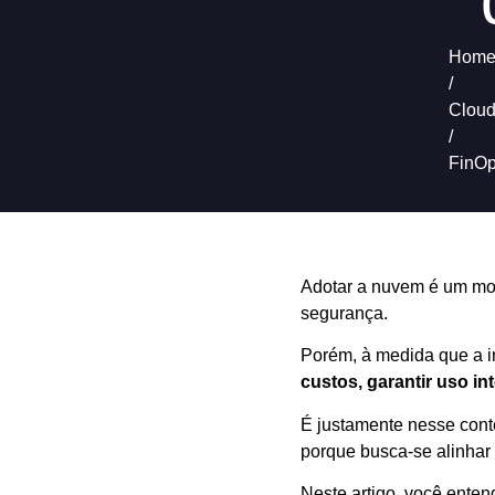
Hom
/
Clou
/
FinOp
Adotar a nuvem é um mov
segurança.
Porém, à medida que a i
custos, garantir uso in
É justamente nesse cont
porque busca-se alinhar
Neste artigo, você ente