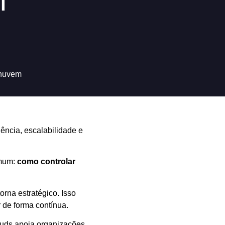
m
 nuvem
ncia, escalabilidade e
omum:
como controlar
orna estratégico. Isso
 de forma contínua.
ouds apoia organizações