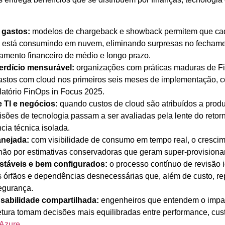
 gastos:
modelos de chargeback e showback permitem que cad
 está consumindo em nuvem, eliminando surpresas no fechame
jamento financeiro de médio e longo prazo.
rdício mensurável:
organizações com práticas maduras de F
astos com cloud nos primeiros seis meses de implementação, 
latório FinOps in Focus 2025.
 TI e negócios:
quando custos de cloud são atribuídos a produ
cisões de tecnologia passam a ser avaliadas pela lente do reto
cia técnica isolada.
anejada:
com visibilidade de consumo em tempo real, o crescime
não por estimativas conservadoras que geram super-provision
stáveis e bem configurados:
o processo contínuo de revisão i
os órfãos e dependências desnecessárias que, além de custo, r
egurança.
sabilidade compartilhada:
engenheiros que entendem o impac
etura tomam decisões mais equilibradas entre performance, cus