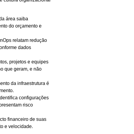
a área saiba
nto do orçamento e
inOps relatam redução
conforme dados
tos, projetos e equipes
rno que geram, e não
nto da infraestrutura é
amento.
dentifica configurações
epresentam risco
to financeiro de suas
to e velocidade.