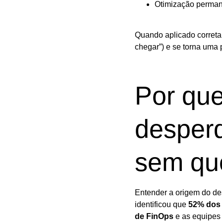
Otimização perma
Quando aplicado corretam
chegar”) e se torna uma p
Por qu
desper
sem qu
Entender a origem do des
identificou que
52% dos 
de FinOps
e as equipes