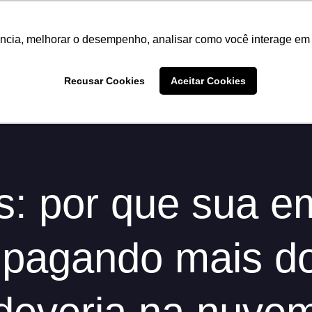
ência, melhorar o desempenho, analisar como você interage em 
Planos
Cyber Security
Blog
FAQ
Contat
Recusar Cookies
Aceitar Cookies
s: por que sua e
 pagando mais d