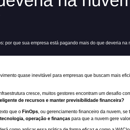
deveria na nuve
e
d
s: por que sua empresa está pagando mais do que deveria na
imento quase inevitável para empresas que buscam mais eficiê
nfraestrutura cresce, muitos gestores encontram um desafio c
teligente de recursos e manter previsibilidade financeira?
exto que o
FinOps
, ou gerenciamento financeiro da nuvem, se t
tecnologia, operação e finanças
para que a nuvem gere valor
nderá como aplicar essa prática de forma eficaz e como a W4Cl