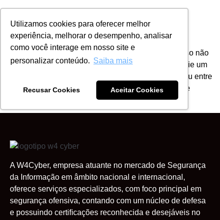
Utilizamos cookies para oferecer melhor
experiência, melhorar o desempenho, analisar
Cyber Security
como você interage em nosso site e
No menu superior, acessar a opção SUPORTE. Caso não
personalizar conteúdo.
Saiba mais
possua login de acesso a plataforma de suporte, envie um
email para
suporte@w4it.com.br
, solicite seu login ou entre
em contato conosco por telefone durante o horário de
Recusar Cookies
Aceitar Cookies
expediente.
A W4Cyber, empresa atuante no mercado de Segurança
da Informação em âmbito nacional e internacional,
oferece serviços especializados, com foco principal em
segurança ofensiva, contando com um núcleo de defesa
e possuindo certiﬁcações reconhecida e desejáveis no