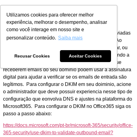
Utilizamos cookies para oferecer melhor
experiência, melhorar o desempenho, analisar
Cyber Security
como você interage em nosso site e
O DKIM permite adicionar a mensagens de email enviadas
personalizar conteúdo.
Saiba mais
uma assinatura digital no cabeçalho da mensagem. Ao
configurar o DKIM, você autoriza o domínio a associar, ou
assinar, o nome dele a uma mensagem de email usando a
Recusar Cookies
Aceitar Cookies
autenticação de criptografia. Os sistemas de email que
receberem emails do seu domínio podem usar a assinatura
digital para ajudar a verificar se os emails de entrada são
legítimos. Para configurar o DKIM em seu doiminio, acione
o administrador que deve possuir experiencia nesse tipo de
configuração que eonvolva DNS e ajustes na plataforma do
Microsoft365. Para configurar o DKIM no Office365 siga os
passo a passo abaixo:
https://docs.microsoft.com/pt-br/microsoft-365/security/office-
365-security/use-dkim-to-validate-outbound-email?